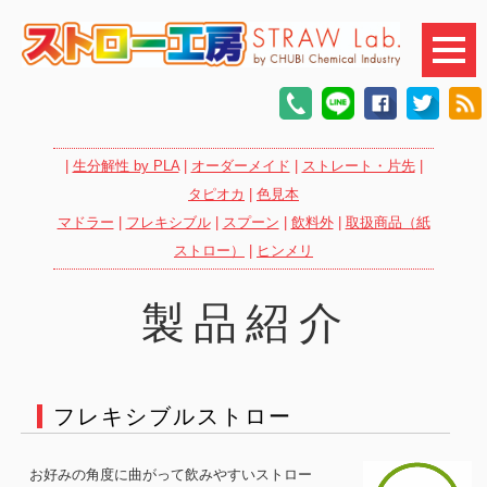
|
生分解性 by PLA
|
オーダーメイド
|
ストレート・片先
|
タピオカ
|
色見本
マドラー
|
フレキシブル
|
スプーン
|
飲料外
|
取扱商品（紙
ストロー）
|
ヒンメリ
製品紹介
フレキシブルストロー
お好みの角度に曲がって飲みやすいストロー