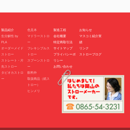
製品紹介
色見本
製造工程
お知らせ
生分解性 by
マドラーストロ
会社概要
マスコミ紹介実
PLA
ー
特定商取引法
績
オーダーメイド
フレキシブルス
サイトマップ
リンク
ストロー
トロー
プライバシーポ
ストローブログ
ストレート・片
スプーンストロ
リシー
先ストロー
ー
お問い合わせ
タピオカストロ
飲料外
ー
取扱商品（紙ス
トロー）
ヒンメリ