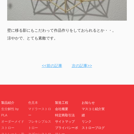
壁に移る影にもこだわって作品作りをしておられるとか・・。
涼やかで、とても素敵です。
<<前の記事
次の記事>>
製品紹介
色見本
製造工程
お知らせ
生分解性 by
マドラーストロ
会社概要
マスコミ紹介実
PLA
ー
特定商取引法
績
オーダーメイド
フレキシブルス
サイトマップ
リンク
ストロー
トロー
プライバシーポ
ストローブログ